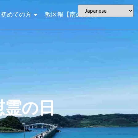
初めての方
教区報【南の光明】
縄慰霊の日