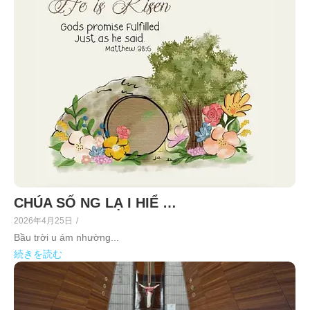
CHÚA SỐ NG LẠ I HIỂ …
2026年4月25日
/
Bầu trời u ám nhường...
続きを読む